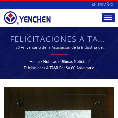
ESPAÑOL
FELICITACIONES A TAMI
POR SU 80
80 Aniversario de la Asociación de la Industria de
Maquinaria de Taiwán | YENCHEN MACHINERY CO.,
ANIVERSARIO |
LTD. se ha especializado en la fabricación de máquinas
Home
/
Noticias
/
Últimas Noticias
/
farmacéuticas durante 60 años.
MÁQUINAS DE
Felicitaciones A TAMI Por Su 80 Aniversario
TABLETAS Y
ESTERILIZACIÓN -
EQUIPOS DE
FABRICACIÓN