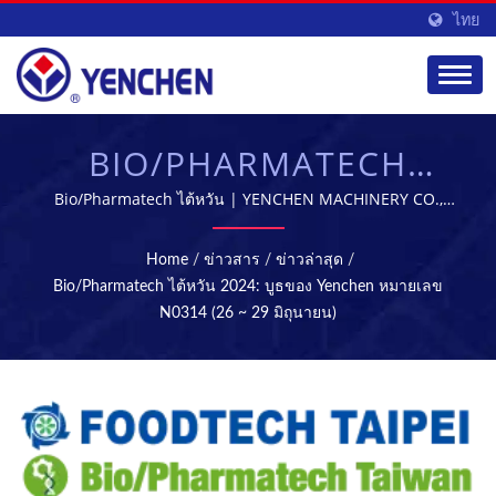
ไทย
BIO/PHARMATECH
TAIWAN 2024:
Bio/Pharmatech ไต้หวัน | YENCHEN MACHINERY CO.,
LTD. มีความเชี่ยวชาญในการผลิตเครื่องจักรทางการแพทย์มา
YENCHEN บูธหมายเลข
เป็นเวลา 60 ปี.
Home
/
ข่าวสาร
/
ข่าวล่าสุด
/
N0314 (26 ~ 29
Bio/Pharmatech ไต้หวัน 2024: บูธของ Yenchen หมายเลข
N0314 (26 ~ 29 มิถุนายน)
มิถุนายน) | เครื่องจักร
สำหรับการผลิตยาและการ
ฆ่าเชื้อ | YENCHEN