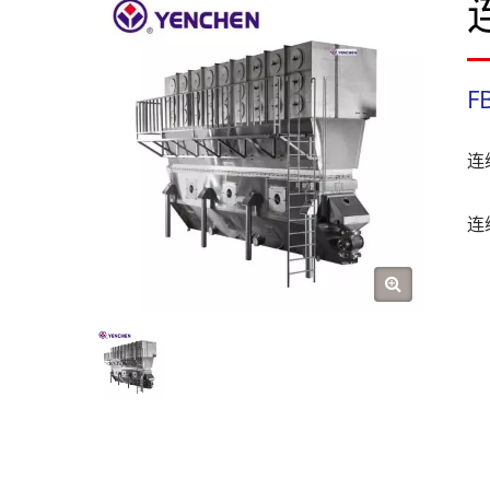
F
连
连