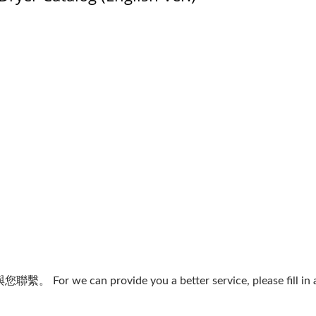
雷射打孔机
干式造粒机