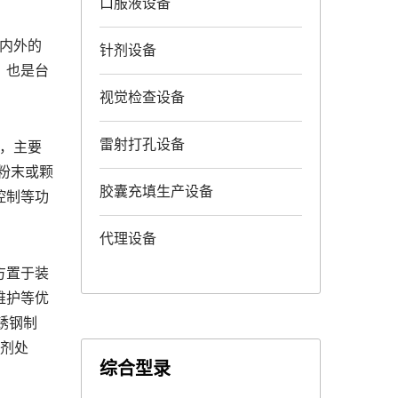
口服液设备
内外的
针剂设备
，也是台
视觉检查设备
雷射打孔设备
hr，主要
粉末或颗
胶囊充填生产设备
控制等功
代理设备
方置于装
维护等优
锈钢制
酸剂处
综合型录