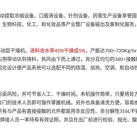
动提取浓缩设备、口服液设备、针剂设备、药膏生产设备享誉国
、生物科技、化工、和化妆品等产业整厂设备输出及客制化服务
流动层干燥机，
进料含水率45%干燥成5%
，产能达700~720Kg/
侧带动达到排料，热风由下而上通过，充分且均匀的360∘接触
组化设计使产品系统可以选配不同的除湿、加热、空调、和自动
染风险，并可节省人工、干燥时间。本机操作简单，只要将处
必专门的技术人员即可操作掌握机械。另外也具备清洗方便，容易
有与产品有直接接触的元件都是用非反应性、非分解性316L不
锈钢元件的焊接人员一率持有有效证照，并且在出厂前进行检验、抛光、