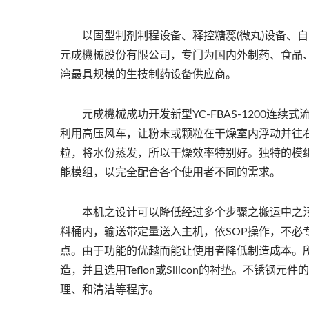
以固型制剂制程设备、释控糖蕊(微丸)设备、自
元成機械股份有限公司，专门为国内外制药、食品
湾最具规模的生技制药设备供应商。
元成機械成功开发新型YC-FBAS-1200连续式
利用高压风车，让粉末或颗粒在干燥室内浮动并往右
粒，将水份蒸发，所以干燥效率特别好。独特的模
能模组，以完全配合各个使用者不同的需求。
本机之设计可以降低经过多个步骤之搬运中之污
料桶内，输送带定量送入主机，依SOP操作，不
点。由于功能的优越而能让使用者降低制造成本。所
造，并且选用Teflon或Silicon的衬垫。不
理、和清洁等程序。