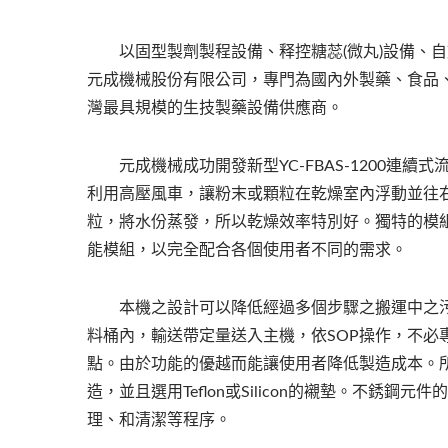
以固型製劑製程設備、释控糖蕊(微丸)設備、自
元成機械股份有限公司，專門為國內外製藥、食品
灣最具規模的生技製藥設備供應商。
元成機械成功開發新型YC-FBAS-1200連續式
利用高壓風車，讓粉末或顆粒在乾燥室內浮動並往右
粒，將水份蒸發，所以乾燥效率特別好。獨特的模
能模組，以完全配合各個使用者不同的需求。
本機之設計可以降低經過多個步驟之搬運中之污
料桶內，輸送帶定量送入主機，依SOP操作，不
點。由於功能的優越而能讓使用者降低製造成本。所
造，並且選用Teflon或Silicon的襯墊。不
理、和清潔等程序。