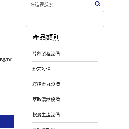
產品類別
片劑製程設備
g/hr
粉末設備
釋控微丸設備
萃取濃縮設備
軟膏生產設備