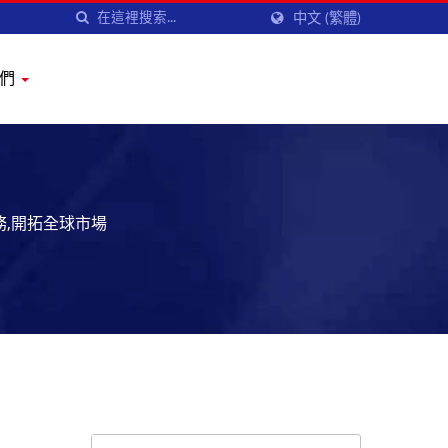
中文 (繁體)
我們
務,開拓全球市場