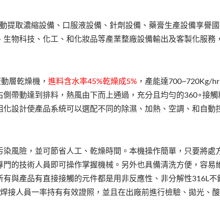
動提取濃縮設備、口服液設備、針劑設備、藥膏生產設備享譽國
、生物科技、化工、和化妝品等產業整廠設備輸出及客製化服務
流動層乾燥機，
進料含水率45%乾燥成5%
，產能達700~720Kg/
側帶動達到排料，熱風由下而上通過，充分且均勻的360∘接觸
組化設計使產品系統可以選配不同的除濕、加熱、空調、和自動
染風險，並可節省人工、乾燥時間。本機操作簡單，只要將處
必專門的技術人員即可操作掌握機械。另外也具備清洗方便，容易
有與產品有直接接觸的元件都是用非反應性、非分解性316L不
銹鋼元件的焊接人員一率持有有效證照，並且在出廠前進行檢驗、拋光、