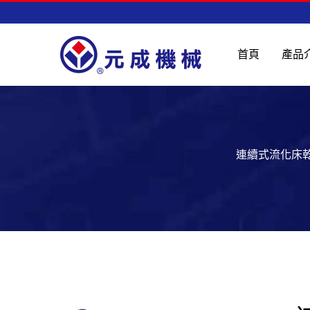
首頁
產品
連續式流化床乾