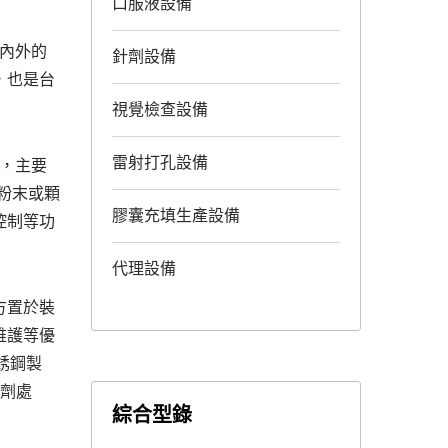
口服液設備
內外的
針劑設備
，也是台
視覺檢查設備
雷射打孔設備
hr，主要
粉末或顆
膠囊充填生產設備
控制等功
代理設備
方置於裝
維護等優
銹鋼製
酸劑處
綜合型錄