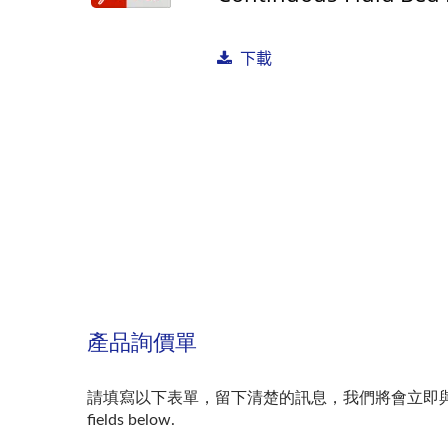
乾式造粒機
下載