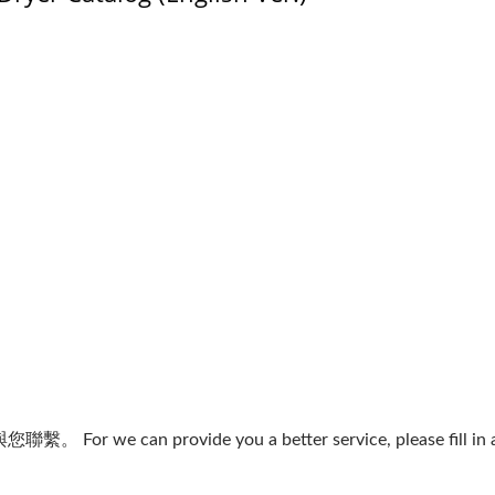
雷射打孔機
乾式造粒機