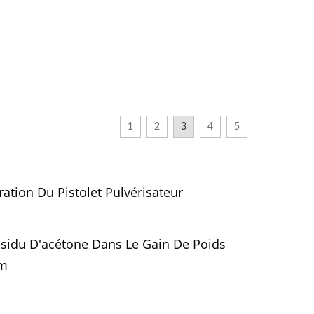
1
2
3
4
5
ration Du Pistolet Pulvérisateur
sidu D'acétone Dans Le Gain De Poids
lm