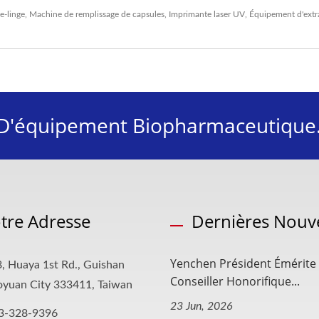
e-linge
,
Machine de remplissage de capsules
,
Imprimante laser UV
,
Équipement d'extr
e D'équipement Biopharmaceutique
tre Adresse
Dernières Nouve
Yenchen Président Éméri
, Huaya 1st Rd., Guishan
Conseiller Honorifique...
aoyuan City 333411, Taiwan
23 Jun, 2026
3-328-9396