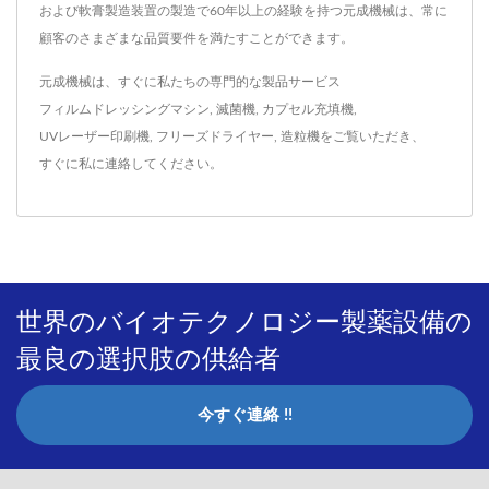
および軟膏製造装置の製造で60年以上の経験を持つ元成機械は、常に
顧客のさまざまな品質要件を満たすことができます。
元成機械は、すぐに私たちの専門的な製品サービス
フィルムドレッシングマシン
,
滅菌機
,
カプセル充填機
,
UVレーザー印刷機
,
フリーズドライヤー
,
造粒機
をご覧いただき、
すぐに私に連絡してください
。
世界のバイオテクノロジー製薬設備の
最良の選択肢の供給者
今すぐ連絡 !!