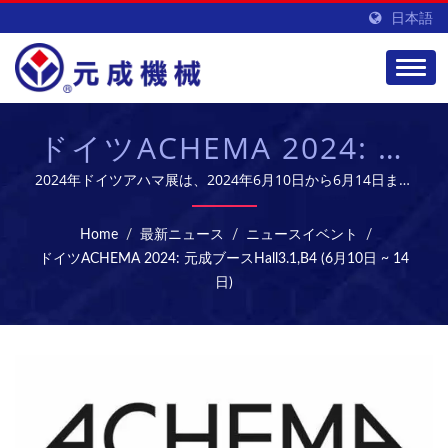
日本語
ドイツACHEMA 2024: 元
成ブースHALL3.1,B4 (6
2024年ドイツアハマ展は、2024年6月10日から6月14日まで
開催されます。 元成機械は展示会に参加しますので、皆様
月10日 ~ 14日)
のご来場をお待ちしております。 詳細についてはお問い合
Home
/
最新ニュース
/
ニュースイベント
/
わせください。元成機械がすぐに最も完全で専門的なサービ
ドイツACHEMA 2024: 元成ブースHall3.1,B4 (6月10日 ~ 14
スを提供いたします。 元成機械は1967年に設立され、台
日)
湾で最も規模の大きい製剤設備の供給業者であり、50年の
専門的な経験を持ち、設備は製薬、食品、バイオテクノロジ
ーなどに広く使用されています。 製品には、錠剤製造装
置、放出制御ペレット装置、自動抽出および濃縮装置、経口
液体装置、注射装置、軟膏製造装置などが含まれます。 製
薬や食品機械の中で高品質で専門的なメーカーをお探しの場
合、元成機械が最良の選択肢です。 元成は専門の研究開発