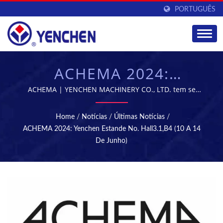
PORTUGUÊS
ACHEMA 2024:
YENCHEN ESTANDE NO.
ACHEMA | YENCHEN MACHINERY CO., LTD. tem se
especializado na fabricação de Máquinas
HALL3.1,B4 (10 A 14 DE
Farmacêuticas por 60 anos.
Home
/
Notícias
/
Últimas Notícias
/
JUNHO) | MÁQUINAS
ACHEMA 2024: Yenchen Estande No. Hall3.1,B4 (10 A 14
De Junho)
DE COMPRIMIDOS &
ESTERILIZAÇÃO -
EQUIPAMENTOS PARA
FABRICAÇÃO