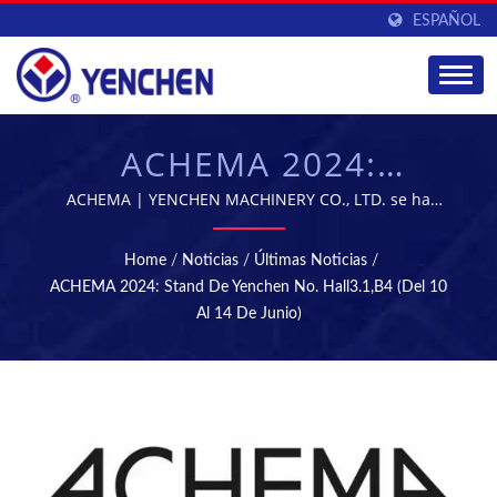
ESPAÑOL
ACHEMA 2024:
YENCHEN STAND NO.
ACHEMA | YENCHEN MACHINERY CO., LTD. se ha
especializado en la fabricación de máquinas
HALL3.1,B4 (10 DE
farmacéuticas durante 60 años.
Home
/
Noticias
/
Últimas Noticias
/
JUNIO ~ 14) |
ACHEMA 2024: Stand De Yenchen No. Hall3.1,B4 (del 10
Al 14 De Junio)
MÁQUINAS DE
TABLETAS Y
ESTERILIZACIÓN -
EQUIPOS DE