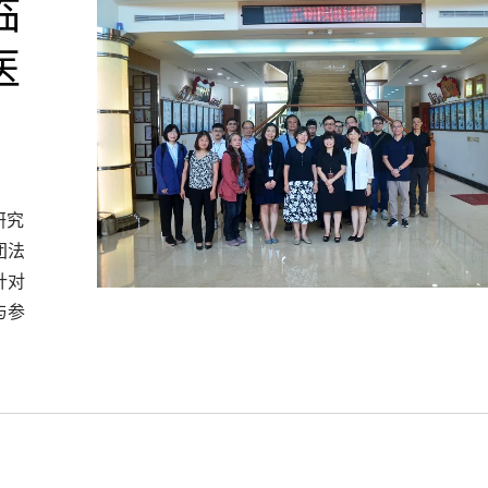
临
医
研究
团法
针对
与参
雷射打孔机
干式造粒机