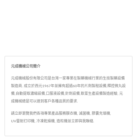
元成機械公司簡介
元成機械股份有限公司是台灣一家專業在製藥機械行業的生技製藥設備
製造商. 成立於西元1967年並擁有超過60年的片劑製程設備,釋控微丸設
備,自動提取濃縮設備,口服液設備,針劑設備,軟膏生產設備製造經驗, 元
成機械總是可以達到客戶各種品質的要求.
請立即瀏覽我們各項專業產品服務
膜衣機
,
滅菌機
,
膠囊充填機
,
UV雷射打印機
,
冷凍乾燥機
,
造粒機
並
立即與我聯絡
.