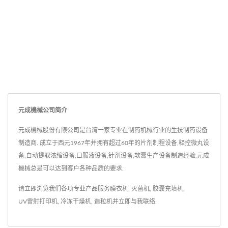
元成機械公司简介
元成機械股份有限公司是台湾一家专业在制药机械行业的生技制药设备
制造商. 成立于西元1967年并拥有超过60年的片剂制程设备,释控微丸设
备,自动提取浓缩设备,口服液设备,针剂设备,软膏生产设备制造经验,元成
機械总是可以达到客户各种品质的要求.
请立即浏览我们各项专业产品服务
膜衣机
,
灭菌机
,
胶囊充填机
,
UV雷射打印机
,
冷冻干燥机
,
造粒机
并
立即与我联络
.