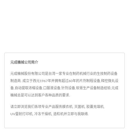
元成機械公司简介
元成機械股份有限公司是台湾一家专业在制药机械行业的生技制药设备
制造商. 成立于西元1967年并拥有超过60年的片剂制程设备,释控微丸设
备,自动提取浓缩设备,口服液设备,针剂设备,软膏生产设备制造经验,元成
機械总是可以达到客户各种品质的要求.
请立即浏览我们各项专业产品服务
膜衣机
,
灭菌机
,
胶囊充填机
,
UV雷射打印机
,
冷冻干燥机
,
造粒机
并
立即与我联络
.