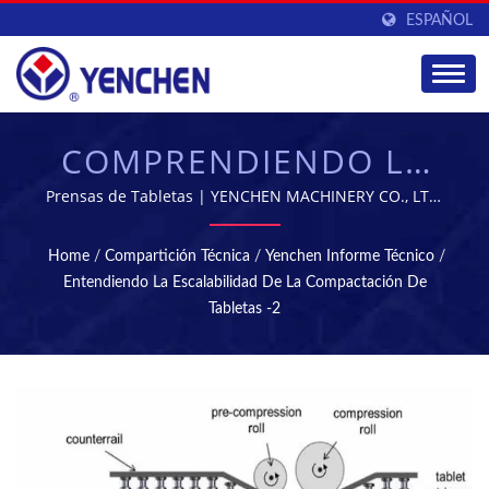
ESPAÑOL
COMPRENDIENDO LA
ESCALABILIDAD DE LA
Prensas de Tabletas | YENCHEN MACHINERY CO., LTD.
se ha especializado en la fabricación de máquinas
COMPACTACIÓN DE
farmacéuticas durante 60 años.
Home
/
Compartición Técnica
/
Yenchen Informe Técnico
/
TABLETAS -2 |
Entendiendo La Escalabilidad De La Compactación De
Tabletas -2
MÁQUINAS DE
TABLETAS Y
ESTERILIZACIÓN -
EQUIPOS DE