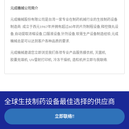
元成機械公司简介
元成機械股份有限公司是台湾一家专业在制药机械行业的生技制药设备
制造商. 成立于西元1967年并拥有超过60年的片剂制程设备,释控微丸设
备,自动提取浓缩设备,口服液设备,针剂设备,软膏生产设备制造经验,元成
機械总是可以达到客户各种品质的要求.
元成機械邀请您立即浏览我们各项专业产品服务
膜衣机
,
灭菌机
,
胶囊充填机
,
UV雷射打印机
,
冷冻干燥机
,
造粒机
并
立即与我联络
.
全球生技制药设备最佳选择的供应商
立即联络!!