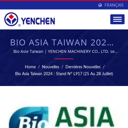
FRANÇAIS
BIO ASIA TAIWAN 2024 :
YENCHEN STAND N°
Bio Asie Taïwan | YENCHEN MACHINERY CO., LTD. se
spécialise dans la fabrication de machines
L917 (25 ~ 28 JUILLET)
pharmaceutiques depuis 60 ans.
Home
/
Nouvelles
/
Dernières Nouvelles
/
| MACHINES À
Bio Asia Taiwan 2024 : Stand N° L917 (25 Au 28 Juillet)
COMPRIMÉS & DE
STÉRILISATION -
ÉQUIPEMENT DE
FABRICATION