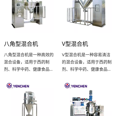
产生。设备在密闭下操作，
工业发展研究所共同开发
最大程度地减少了污染的风
的，展现了业界领先的技术
险。 在干燥方面，设备可
水准。 SMGD-MV拥有四
以在温度范围为50~80℃的
合一的生产程序，包括混
条件下进行操作。干燥时间
合、造粒、微波干燥和干式
根据使用的溶剂类型而有所
整粒。适用于制药领域，用
八角型混合机
V型混合机
不同，有机溶剂需要1-2小
于生产高致敏产品，可以显
时，而水溶剂则需要2-4小
著缩短客户的生产周期，降
八角型混合机是一种高效的
V型混合机是一种容易清洁
时。此外，在不同的制程
低生产成本，同时节省空间
混合设备，适用于西药制
的混合设备，适用于西药制
中，设备的转速也会有所调
和时间。此外，这项设备还
剂、科学中药、健康食品等
剂、科学中药、健康食品等
整，在混合和造粒阶段，转
能够提高产品的品质，确保
行业的粉末、颗粒、添加润
行业的粉末、颗粒、添加润
速较高，而在干燥和排料阶
制成的产品符合高标准的品
滑剂、黏合剂、香料等材料
滑剂、黏合剂、香料等材料
段，则降低转速，以确保最
质要求。
的混合。与其他类型混合机
的混合。其独特的V型设计
佳的制程效果。
相比，混合效果最佳，能够
使得原料在混合过程中能够
将原料均匀混合，确保产品
迅速均匀地混合在一起，同
质量稳定。八角型混合机操
时机器内部易于清洁，适用