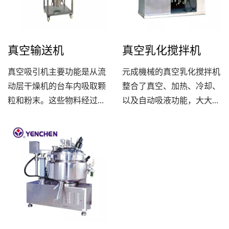
作简单，清洁方便，并且混
于多种不同类型的原料混
合比可达到1...
合。
真空输送机
真空乳化搅拌机
真空吸引机主要功能是从流
元成機械的真空乳化搅拌机
动层干燥机的台车内吸取颗
整合了真空、加热、冷却、
粒和粉末。这些物料经过整
以及自动吸液功能，大大缩
粒机处理后，直接传送到混
短了操作时间，同时节省了
合机内，使制程更加高效和
人力和能源。透过将原料进
方便。真空吸引机设计精
行粉碎、乳化、混合、均匀
巧，符合制药工业的高标准
分散等过程，可以生产出高
和要求，并且能够有效地处
黏度的产品。相比之下，使
理各种粉末和颗粒材料。其
用真空乳化搅拌机能够在短
操作简单，可靠性高，并且
时间内完成整个制程。此
能够提供稳定的生产效率。
外，这款搅拌机具有简单、