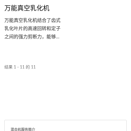
自动的操作方式，使得乳化
万能真空乳化机
过程更加简便、快速且有
效。
万能真空乳化机结合了齿式
乳化叶片的高速回转和定子
之间的强力剪断力，能够将
原料高效地加压、研磨和混
合，从而实现微粒化和分
散。通过特殊的行星式刮板
结果 1 - 11 的 11
设计，机器以独特的自转方
式进行搅拌，确保了产品的
均质度和品质。适用于高黏
度物料的乳化、混练和均质
化处理。
混合机服务简介