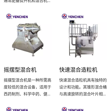
等行业的粉末、颗粒等材料
通常配备提升机和混合机，
的混合。其设计独特，拥有
用于物料的传输和混合。其
双锥型容器，能够将原料均
传输过程方便、密闭，并且
匀混合。双锥型混合机操作
易于清洁，符合制药和食品
简单，成本较低，适用于中
工业的严格要求。这些容器
小型生产场景，是许多企业
的容量范围从20公升到
常用的混合设备之一。
1500公升不等，可满足各
种不同规模的生产需求。此
外，BIN储存桶还可以选配
耐真空系列和真空吸料装
摇摆型混合机
快速混合造粒机
置，以满足特定的操作需求
和生产环境。这些功能使得
摇摆型混合机是一种所需高
快速混合造粒机具有独特的
BIN储存桶成为许多工业领
度较低的混合设备，适用于
设计和功能。其锥形混合桶
域中广泛应用的理想容器，
西药制剂、科学中药、健康
与高速旋转的混合叶片相结
不仅提高了生产效率，还确
食品等行业的粉末、颗粒等
合，能够将粉末和黏合剂充
保了生产过程的安全和品
材料的混合。其操作简单，
分搅拌、捏合，形成旋涡并