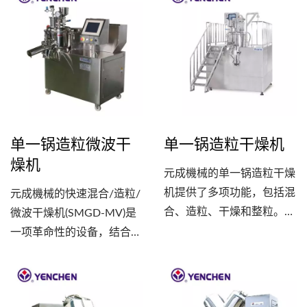
质。
能够将原料均匀混合，同时
紧密结合成块状物。透过高
具有较低的高度要求，适用
速切刀的作用，将这些滚动
于空间有限的生产场景。
的块状物切割成均匀的颗
粒。不仅有效地实现了粉末
和黏合剂的混合，还能确保
最终产品的颗粒均匀度，提
高生产效率和产品品质。
单一锅造粒微波干
单一锅造粒干燥机
燥机
元成機械的单一锅造粒干燥
机提供了多项功能，包括混
元成機械的快速混合/造粒/
合、造粒、干燥和整粒。只
微波干燥机(SMGD-MV)是
需一台设备即可完成整个制
一项革命性的设备，结合了
程，节省了空间并提高了生
高速和低温干燥的特点，可
产效率，也减少了制程中物
实现生产高品质的干燥产
料的搬运、残留物和污染的
品。这款设备是与台湾食品