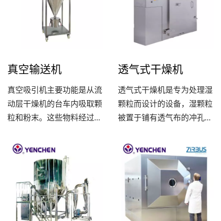
最大程度地减少了污染的风
的，展现了业界领先的技术
险。 在干燥方面，设备可
水准。 SMGD-MV拥有四
以在温度范围为50~80℃的
合一的生产程序，包括混
条件下进行操作。干燥时间
合、造粒、微波干燥和干式
根据使用的溶剂类型而有所
整粒。适用于制药领域，用
真空输送机
透气式干燥机
不同，有机溶剂需要1-2小
于生产高致敏产品，可以显
时，而水溶剂则需要2-4小
著缩短客户的生产周期，降
真空吸引机主要功能是从流
透气式干燥机是专为处理湿
时。此外，在不同的制程
低生产成本，同时节省空间
动层干燥机的台车内吸取颗
颗粒而设计的设备，湿颗粒
中，设备的转速也会有所调
和时间。此外，这项设备还
粒和粉末。这些物料经过整
被置于铺有透气布的冲孔干
整，在混合和造粒阶段，转
能够提高产品的品质，确保
粒机处理后，直接传送到混
燥盘上，以确保有效的干
速较高，而在干燥和排料阶
制成的产品符合高标准的品
合机内，使制程更加高效和
燥。每层干燥盘都放置在独
段，则降低转速，以确保最
质要求。
方便。真空吸引机设计精
立的风道内台车上，有助于
佳的制程效果。
巧，符合制药工业的高标准
调节干燥过程中的空气流动
和要求，并且能够有效地处
和温度控制。进风系统经过
理各种粉末和颗粒材料。其
除湿、加热和过滤处理，将
操作简单，可靠性高，并且
热风送入干燥室，当热风穿