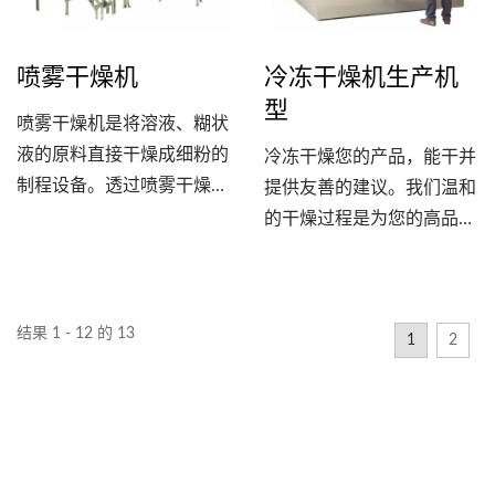
能够提供稳定的生产效率。
过湿颗粒时，它会带走颗粒
中的水分，实现有效的干
喷雾干燥机
冷冻干燥机生产机
燥。
型
喷雾干燥机是将溶液、糊状
液的原料直接干燥成细粉的
冷冻干燥您的产品，能干并
制程设备。透过喷雾干燥技
提供友善的建议。我们温和
术，将液态物质以喷嘴喷雾
的干燥过程是为您的高品质
成微小的液滴，使其在高温
产品量身定制的。从实验室
环境中与热风充分接触，从
到生产工厂，您将与我们保
而将水分快速蒸发，形成干
持良好的关系。 凭借超过
结果 1 - 12 的 13
燥的粉状物料。适用于制
1
2
25年的开发和经验，
药、食品、化工等领域。
ZIRBUS具有广泛的冷冻干
燥机专业知识，可以满足您
的愿望和要求。...