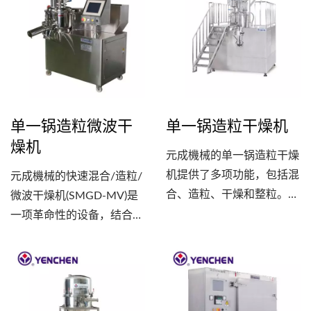
机、胶囊充填机、膜衣机等
速切刀的作用，将这些滚动
制药设备，为它们提供顺
的块状物切割成均匀的颗
畅、高效的入料过程。
粒。不仅有效地实现了粉末
和黏合剂的混合，还能确保
最终产品的颗粒均匀度，提
高生产效率和产品品质。
单一锅造粒微波干
单一锅造粒干燥机
燥机
元成機械的单一锅造粒干燥
机提供了多项功能，包括混
元成機械的快速混合/造粒/
合、造粒、干燥和整粒。只
微波干燥机(SMGD-MV)是
需一台设备即可完成整个制
一项革命性的设备，结合了
程，节省了空间并提高了生
高速和低温干燥的特点，可
产效率，也减少了制程中物
实现生产高品质的干燥产
料的搬运、残留物和污染的
品。这款设备是与台湾食品
产生。设备在密闭下操作，
工业发展研究所共同开发