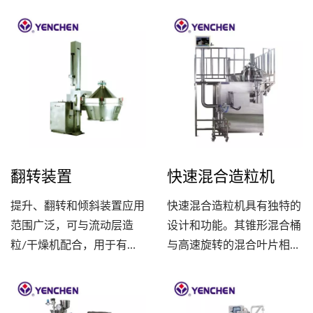
功能。如需选用底喷或侧喷
粒、底喷包衣、侧喷包衣等
功能，请选用双振动型流动
多种功能。符合cGMP、
层造粒干燥机(FBDD)。
PIC/S...
翻转装置
快速混合造粒机
提升、翻转和倾斜装置应用
快速混合造粒机具有独特的
范围广泛，可与流动层造
设计和功能。其锥形混合桶
粒/干燥机配合，用于有效
与高速旋转的混合叶片相结
地排料。此外，还可提升和
合，能够将粉末和黏合剂充
给料各种料桶，确保生产线
分搅拌、捏合，形成旋涡并
的顺畅运作。并用于打锭
紧密结合成块状物。透过高