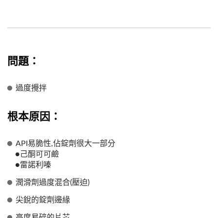
問題：
過度攪拌
根本原因：
API易脆性,佔錠劑很大一部分
●己酮可可鹼
●雷諾利嗪
潤滑劑過度混合(壓迫)
尖銳的錠劑邊緣
高度易碎的片芯