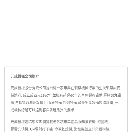
元成機械公司簡介
元成機械股份有限公司是台灣一家專業在製藥機械行業的生技製藥設備
製造商. 成立於西元1967年並擁有超過60年的片劑製程設備,釋控微丸設
備,自動提取濃縮設備,口服液設備,針劑設備,軟膏生產設備製造經驗, 元
成機械總是可以達到客戶各種品質的要求.
元成機械邀請您立即瀏覽我們各項專業產品服務
膜衣機
,
滅菌機
,
膠囊充填機
,
UV雷射打印機
,
冷凍乾燥機
,
造粒機
並
立即與我聯絡
.