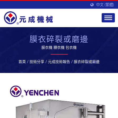
中文 (繁體)
膜衣碎裂或磨邊
膜衣機 糖衣機 包衣機
首頁
/
技術分享
/
元成技術報告
/
膜衣碎裂或磨邊